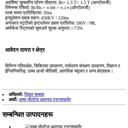
अवशिष्ट चुम्बकीय प्रेरण तीव्रता: Br> 1.3 T> 1.5 T (आन्टोलजी)
रिमेनन्स रेसियो: Br/Bs > ०.७४ > ०.८५ (ओन्टोलजी)
पल्स समय प्रतिक्रिया: 50ns
इन्सुलेशन दबाब सहन: 450KV / 120ns
अनाकार पट्टीको इन्टरलेयर दबाव प्रतिरोध: 180V / तह,
अमोर्फस स्ट्रिपको घुमाउरो शुल्क अनुपात :>73%
आवेदन दायरा र क्षेत्र
विभिन्न गतिवर्धक, चिकित्सा उपकरण, पर्यावरण संरक्षण उपकरण, विज्ञान र
ईन्जिनियरिङ्, उच्च ऊर्जा भौतिकी, आणविक फ्यूजन र अन्य क्षेत्रहरू।
अघिल्लो:
विद्युत चुम्बक
अर्को:
उच्च भोल्टेज अलगाव ट्रान्सफर्मर
सम्बन्धित उत्पादनहरू