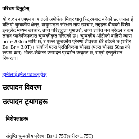
परिचय दिनुहोस्
यो ०.०२५ एमएम वा पातलो अमोर्फस मिश्र धातु स्ट्रिपबाट बनेको छ, जसलाई
बलियो चुम्बकीय क्षेत्र, वायुमण्डल संरक्षण ताप उपचार, तहहरू बीचको विशेष
इन्सुलेट मध्यम उपचार, उच्च-परिशुद्धता घुमाउरो, उच्च-शक्ति नन-ब्रेटल र कम-
तनाव प्याकेजिङद्वारा चुम्बकीकृत गरिएको छ। चुम्बकीय औंठीको बाहिरी व्यास
5cm~200cm माथि छ, र पल्स चुम्बकीय प्रेरणा तीव्रता धेरै बढेको छ (शरीर
Bs+Br > 3.0T)। संकीर्ण पल्स प्रतिक्रिया चौडाइ (पल्स चौडाइ 50ns को
रूपमा कम), भोल्ट-सेकेन्ड उत्पादन प्रदर्शन उत्कृष्ट छ, राम्रो इन्सुलेशन
स्थिरता।
हामीलाई इमेल पठाउनुहोस्
उत्पादन विवरण
उत्पादन ट्यागहरू
विशेषताहरू
संतृप्ति चुम्बकीय प्रेरण: Bs>1.75T(शरीर>1.75T)