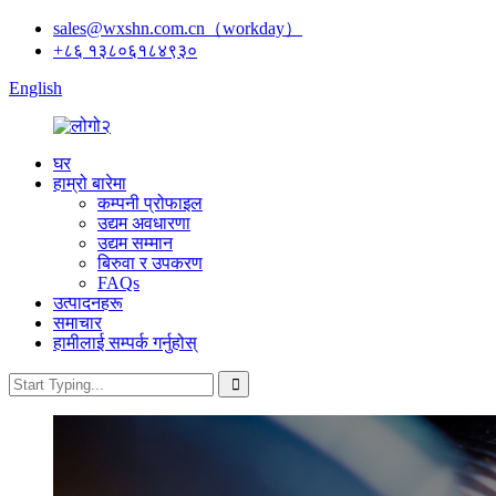
sales@wxshn.com.cn（workday）
+८६ १३८०६१८४९३०
English
घर
हाम्रो बारेमा
कम्पनी प्रोफाइल
उद्यम अवधारणा
उद्यम सम्मान
बिरुवा र उपकरण
FAQs
उत्पादनहरू
समाचार
हामीलाई सम्पर्क गर्नुहोस्