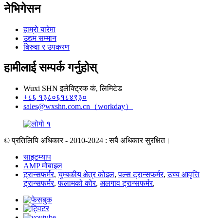
नेभिगेसन
हाम्रो बारेमा
उद्यम सम्मान
बिरुवा र उपकरण
हामीलाई सम्पर्क गर्नुहोस्
Wuxi SHN इलेक्ट्रिक कं, लिमिटेड
+८६ १३८०६१८४९३०
sales@wxshn.com.cn（workday）
© प्रतिलिपि अधिकार - 2010-2024 : सबै अधिकार सुरक्षित।
साइटम्याप
AMP मोबाइल
ट्रान्सफर्मर
,
चुम्बकीय क्षेत्र कोइल
,
पल्स ट्रान्सफर्मर
,
उच्च आवृत्ति
ट्रान्सफर्मर
,
फलामको कोर
,
अलगाव ट्रान्सफर्मर
,