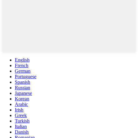
English
French
German
Portuguese
Spanish
Russian
Japanese
Korean
Arabic
Irish
Greek
Turkish
Italian
Danish
Romanian