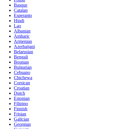
Basque
Catalan
Esperanto
Hindi
Lao
Albanian
Amharic
Armenian
Azerbaijani
Belarusian
Bengali
Bosnian
Bulgarian
Cebuano
Chichewa
Corsican
Croatian
Dutch
Estonian
Filipino
Finnish
Frisian
Galician
Georgian