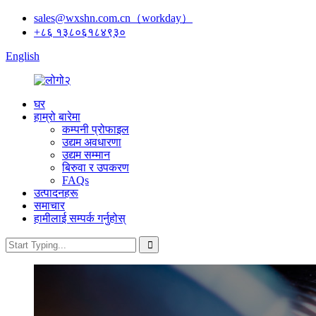
sales@wxshn.com.cn（workday）
+८६ १३८०६१८४९३०
English
घर
हाम्रो बारेमा
कम्पनी प्रोफाइल
उद्यम अवधारणा
उद्यम सम्मान
बिरुवा र उपकरण
FAQs
उत्पादनहरू
समाचार
हामीलाई सम्पर्क गर्नुहोस्