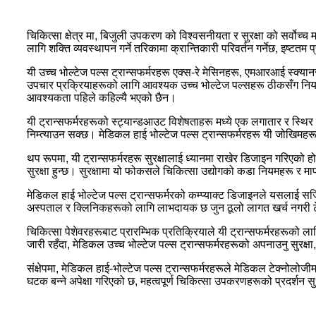
चिकित्सा क्षेत्र मा, बिजुली उपकरण को विश्वसनीयता र सुरक्षा को सर्वोच्
लागि शक्ति व्यवस्थापन गर्ने तरिकामा क्रान्तिकारी परिवर्तन गर्नेछ, इष्टतम प्
यी उच्च भोल्टेज पल्स ट्रान्सफर्मरहरू एक्स-रे मेसिनहरू, एमआरआई स्क
उपचार प्रक्रियाहरूको लागि आवश्यक उच्च भोल्टेज पल्सहरू ठीकसँग नियन्त्रण 
आवश्यकता पहिले कहिल्यै भएको छैन।
यी ट्रान्सफर्मरहरूको स्ट्यान्डआउट विशेषताहरू मध्ये एक लगातार र स्थि
निम्त्याउन सक्छ। मेडिकल हाई भोल्टेज पल्स ट्रान्सफर्मरहरू यी जोखिमहरूल
थप रूपमा, यी ट्रान्सफर्मरहरू सुरक्षालाई ध्यानमा राखेर डिजाइन गरिएको हो
सुरक्षा हुन्छ। सुरक्षामा यो फोकसले चिकित्सा उद्योगको कडा नियमहरू र म
मेडिकल हाई भोल्टेज पल्स ट्रान्सफर्मरको कम्प्याक्ट डिजाइनले यसलाई स
अस्पताल र क्लिनिकहरूको लागि लाभदायक छ जुन ठूलो लागत खर्च नगरी ट
चिकित्सा पेशेवरहरूबाट प्रारम्भिक प्रतिक्रियाले यी ट्रान्सफर्मरहरूको ला
जारी रहँदा, मेडिकल उच्च भोल्टेज पल्स ट्रान्सफर्मरहरूको अपनाउनु सुरक्षा
संक्षेपमा, मेडिकल हाई-भोल्टेज पल्स ट्रान्सफर्मरहरूले मेडिकल टेक्नोलोजीमा 
घटक बन्ने अपेक्षा गरिएको छ, महत्वपूर्ण चिकित्सा उपकरणहरूको प्रदर्शन सुधार