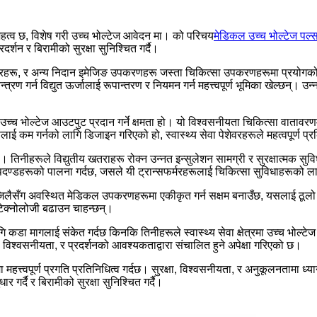
च महत्व छ, विशेष गरी उच्च भोल्टेज आवेदन मा। को परिचय
मेडिकल उच्च भोल्टेज पल्स 
रदर्शन र बिरामीको सुरक्षा सुनिश्चित गर्दै।
्यानरहरू, र अन्य निदान इमेजिङ उपकरणहरू जस्ता चिकित्सा उपकरणहरूमा प्रयोग
गर्न विद्युत ऊर्जालाई रूपान्तरण र नियमन गर्न महत्त्वपूर्ण भूमिका खेल्छन्। उन्न
र उच्च भोल्टेज आउटपुट प्रदान गर्ने क्षमता हो। यो विश्वसनीयता चिकित्सा वाता
ाई कम गर्नको लागि डिजाइन गरिएको हो, स्वास्थ्य सेवा पेशेवरहरूले महत्वपूर्ण प्र
। तिनीहरूले विद्युतीय खतराहरू रोक्न उन्नत इन्सुलेशन सामग्री र सुरक्षात्मक सुव
ापदण्डहरूको पालना गर्दछ, जसले यी ट्रान्सफर्मरहरूलाई चिकित्सा सुविधाहरूको ला
जिलैसँग अवस्थित मेडिकल उपकरणहरूमा एकीकृत गर्न सक्षम बनाउँछ, यसलाई ठूलो पर
ेक्नोलोजी बढाउन चाहन्छन्।
गि कडा मागलाई संकेत गर्दछ किनकि तिनीहरूले स्वास्थ्य सेवा क्षेत्रमा उच्च भोल्
, विश्वसनीयता, र प्रदर्शनको आवश्यकताद्वारा संचालित हुने अपेक्षा गरिएको छ।
महत्त्वपूर्ण प्रगति प्रतिनिधित्व गर्दछ। सुरक्षा, विश्वसनीयता, र अनुकूलनतामा ध्यान
 गर्दै र बिरामीको सुरक्षा सुनिश्चित गर्दै।