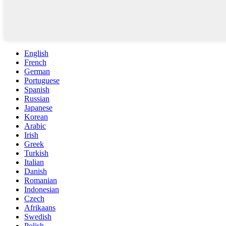
English
French
German
Portuguese
Spanish
Russian
Japanese
Korean
Arabic
Irish
Greek
Turkish
Italian
Danish
Romanian
Indonesian
Czech
Afrikaans
Swedish
Polish